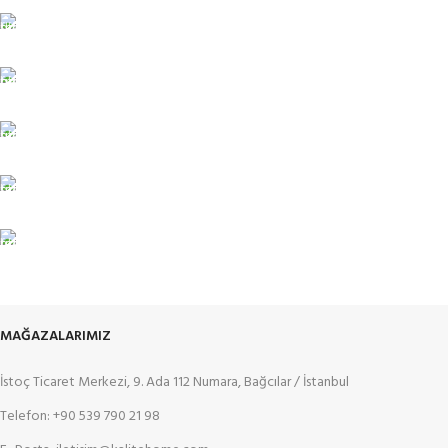
TÜM TÜRKİYEYE SORUNSUZ TESLİM
Ambar gönderimi.
LİSTENİ OLUŞTUR
Güvenle süreci başlat.
7/24 DESTEK
Sorunsuz iletişim.
%100 KALİTE
Kalite Home güvencesiyle.
TOPTAN FİYAT
En uygun fiyatlandırma.
MAĞAZALARIMIZ
İstoç Ticaret Merkezi, 9. Ada 112 Numara, Bağcılar / İstanbul
Telefon: +90 539 790 21 98