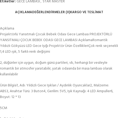
Etiketler:
GECE LAMBASI
,
STAR MASTER
AÇIKLAMA
DEĞERLENDIRMELER (0)
KARGO VE TESLIMAT
Açıklama
Projektörlü Yansıtmalı Çocuk Bebek Odası Gece Lambası PROJEKTÖRLÜ
YANSITMALI ÇOCUK BEBEK ODASI GECE LAMBASI AçıklamaRomantik
Yıldızlı Gökyüzü LED Gece Işığı Projektör Ürün ÖzellikleriÇok renk seçenekli
1,4 LED ışık, 5 farklı renk değişimi
2, düğünler için uygun, doğum günü partileri, vb, herhangi bir vesileyle
romantik bir atmosfer yaratabilir, yatak odasında bir masa lambası olarak
kullanılabilir
Ürün Bilgisi1, Adı: Yıldızlı Gece Işıkları / Aydınlık Oyuncaklar2, Malzeme:
ABS3, Anahtar Türü: 3 Buton4, Gerilim: 5V5, Işık Kaynağı: 4 LED Ampuller6,
Boyut: 12 * 13
5CM