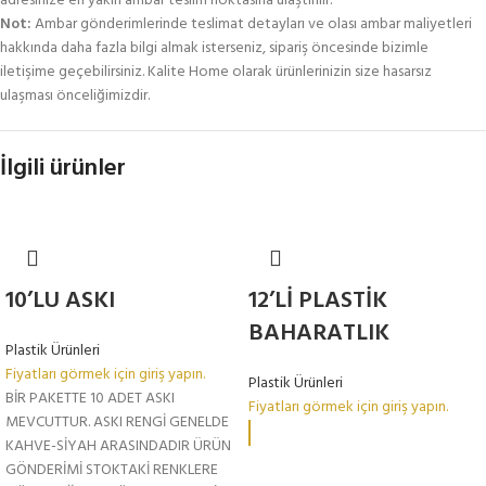
adresinize en yakın ambar teslim noktasına ulaştırılır.
Not:
Ambar gönderimlerinde teslimat detayları ve olası ambar maliyetleri
hakkında daha fazla bilgi almak isterseniz, sipariş öncesinde bizimle
iletişime geçebilirsiniz. Kalite Home olarak ürünlerinizin size hasarsız
ulaşması önceliğimizdir.
İlgili ürünler
10’LU ASKI
12’Lİ PLASTİK
BAHARATLIK
Plastik Ürünleri
Fiyatları görmek için giriş yapın.
Plastik Ürünleri
BİR PAKETTE 10 ADET ASKI
Fiyatları görmek için giriş yapın.
MEVCUTTUR. ASKI RENGİ GENELDE
KAHVE-SİYAH ARASINDADIR ÜRÜN
GÖNDERİMİ STOKTAKİ RENKLERE