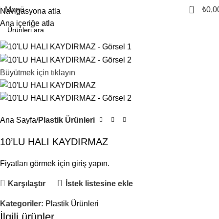
0
Menü
₺
0,0
Navigasyona atla
Ana içeriğe atla
Büyütmek için tıklayın
Ana Sayfa
Plastik Ürünleri
10’LU HALI KAYDIRMAZ
Fiyatları görmek için giriş yapın.
Karşılaştır
İstek listesine ekle
Kategoriler:
Plastik Ürünleri
İlgili ürünler