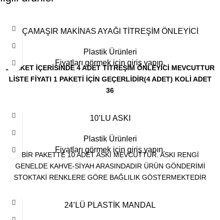
ÇAMAŞIR MAKİNAS AYAĞI TİTREŞİM ÖNLEYİCİ
Plastik Ürünleri
Fiyatları görmek için giriş yapın.
1 PAKET İÇERİSİNDE 4 ADET TİTREŞİM ÖNLEYİCİ MEVCUTTUR
LİSTE FİYATI 1 PAKETİ İÇİN GEÇERLİDİR(4 ADET)
KOLİ ADET
36
10’LU ASKI
Plastik Ürünleri
Fiyatları görmek için giriş yapın.
BİR PAKETTE 10 ADET ASKI MEVCUTTUR. ASKI RENGİ
GENELDE KAHVE-SİYAH ARASINDADIR ÜRÜN GÖNDERİMİ
STOKTAKİ RENKLERE GÖRE BAĞLILIK GÖSTERMEKTEDİR
24’LÜ PLASTİK MANDAL