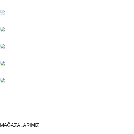
TÜM TÜRKİYEYE SORUNSUZ TESLİM
Ambar gönderimi.
LİSTENİ OLUŞTUR
Güvenle süreci başlat.
7/24 DESTEK
Sorunsuz iletişim.
%100 KALİTE
Kalite Home güvencesiyle.
TOPTAN FİYAT
En uygun fiyatlandırma.
MAĞAZALARIMIZ