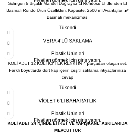
Fiyatları görmek için giriş yapın.
Solingen 5 Bıçaklı Manuel Doğrayıcı El Rondosu El Blenderi El
Basmalı Rondo Ürün Özellikleri: Kapasite: 2500 ml Avantajları:✔️
Basmalı mekanizması
Tükendi
VERA 4’LÜ SAKLAMA
Plastik Ürünleri
Fiyatları görmek için giriş yapın.
KOLİ ADET 12 KOLİ İÇİ TEK RENKTİR 4 parçadan oluşan set:
Farklı boyutlarda dört kap içerir, çeşitli saklama ihtiyaçlarınıza
cevap
Tükendi
VİOLET 6’LI BAHARATLIK
Plastik Ürünleri
Fiyatları görmek için giriş yapın.
KOLİ ADET 24
İÇİNDE ETİKET VE YAPIŞKANLI ASKILARIDA
MEVCUTTUR