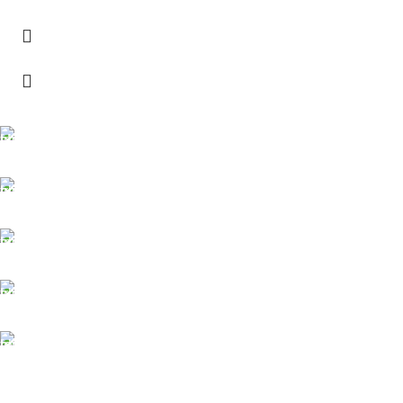
TÜM TÜRKİYEYE SORUNSUZ TESLİM
Ambar gönderimi.
LİSTENİ OLUŞTUR
Güvenle süreci başlat.
7/24 DESTEK
Sorunsuz iletişim.
%100 KALİTE
Kalite Home güvencesiyle.
TOPTAN FİYAT
En uygun fiyatlandırma.