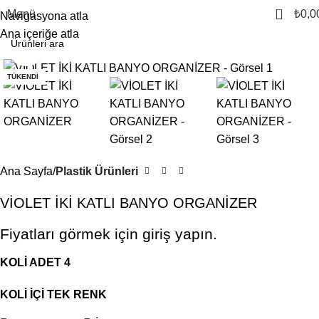
0
Menü
₺
0,0
Navigasyona atla
Ana içeriğe atla
Büyütmek için tıklayın
TÜKENDI
Ana Sayfa
Plastik Ürünleri
VİOLET İKİ KATLI BANYO ORGANİZER
Fiyatları görmek için giriş yapın.
KOLİ ADET 4
KOLİ İÇİ TEK RENK