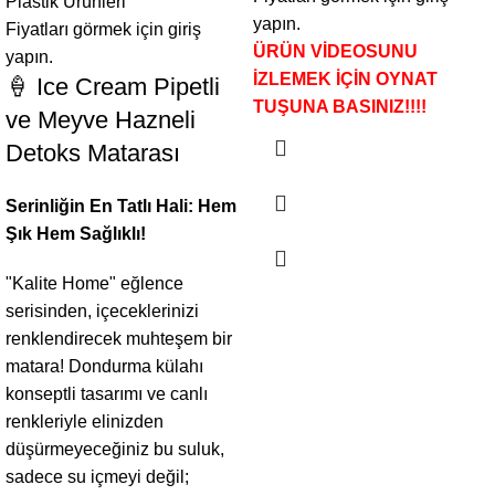
Plastik Ürünleri
yapın.
Fiyatları görmek için giriş
ÜRÜN VİDEOSUNU
yapın.
İZLEMEK İÇİN OYNAT
🍦 Ice Cream Pipetli
TUŞUNA BASINIZ!!!!
ve Meyve Hazneli
Detoks Matarası
Serinliğin En Tatlı Hali: Hem
Şık Hem Sağlıklı!
"Kalite Home" eğlence
serisinden, içeceklerinizi
renklendirecek muhteşem bir
matara! Dondurma külahı
konseptli tasarımı ve canlı
renkleriyle elinizden
düşürmeyeceğiniz bu suluk,
sadece su içmeyi değil;