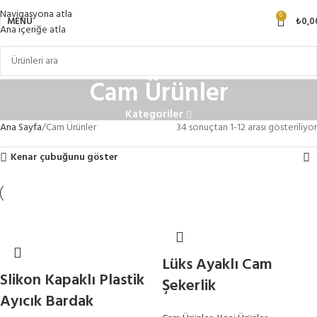
Navigasyona atla
0
MENÜ
₺
0,0
Ana içeriğe atla
Cam Ürünler
Kategoriler
Ana Sayfa
Cam Ürünler
34 sonuçtan 1-12 arası gösteriliyor
Kenar çubuğunu göster
Lüks Ayaklı Cam
Slikon Kapaklı Plastik
Şekerlik
Ayıcık Bardak