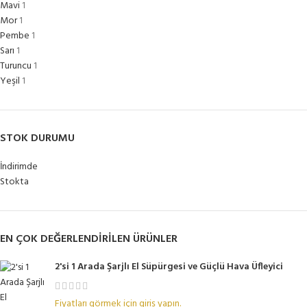
Mavi
1
Mor
1
Pembe
1
Sarı
1
Turuncu
1
Yeşil
1
STOK DURUMU
İndirimde
Stokta
EN ÇOK DEĞERLENDIRILEN ÜRÜNLER
2'si 1 Arada Şarjlı El Süpürgesi ve Güçlü Hava Üfleyici
Fiyatları görmek için giriş yapın.