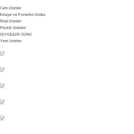
Cam Ürünler
Emaye ve Porselen Grubu
İthal Ürünler
Plastik Ürünleri
SEVGİLİLER GÜNÜ
Yeni Ürünler
TÜM TÜRKİYEYE SORUNSUZ TESLİM
Ambar gönderimi.
LİSTENİ OLUŞTUR
Güvenle süreci başlat.
7/24 DESTEK
Sorunsuz iletişim.
%100 KALİTE
Kalite Home güvencesiyle.
TOPTAN FİYAT
En uygun fiyatlandırma.