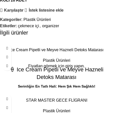
KOLİ 10 ADET
Karşılaştır
İstek listesine ekle
Kategoriler:
Plastik Ürünleri
Etiketler:
çekmece içi
,
organizer
İlgili ürünler
Ice Cream Pipetli ve Meyve Hazneli Detoks Matarası
Plastik Ürünleri
Fiyatları görmek için giriş yapın.
🍦 Ice Cream Pipetli ve Meyve Hazneli
Detoks Matarası
Serinliğin En Tatlı Hali: Hem Şık Hem Sağlıklı!
"Kalite Home" eğlence serisinden, içeceklerinizi renklendirecek
STAR MASTER GECE FLİGRANI
muhteşem bir matara! Dondurma külahı konseptli tasarımı ve canlı
renkleriyle elinizden düşürmeyeceğiniz bu suluk, sadece su içmeyi
Plastik Ürünleri
değil; meyve aromalı detoks içecekleri hazırlamayı da keyfe