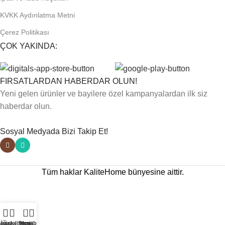
KVKK Aydınlatma Metni
Çerez Politikası
ÇOK YAKINDA:
FIRSATLARDAN HABERDAR OLUN!
Yeni gelen ürünler ve bayilere özel kampanyalardan ilk siz
haberdar olun.
Sosyal Medyada Bizi Takip Et!
Tüm haklar KaliteHome bünyesine aittir.
0
ağaza
İstek listesi
Sepet
Hesabım