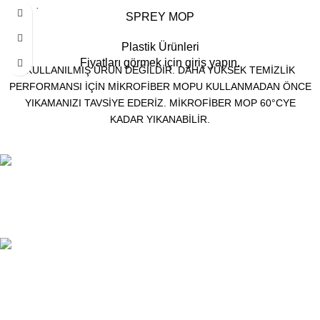
TÜKENDI
SPREY MOP
Plastik Ürünleri
Fiyatları görmek için giriş yapın.
KULLANILMIŞ ÜRÜN DEĞİLDİR. DAHA YÜKSEK TEMİZLİK
PERFORMANSI İÇİN MİKROFİBER MOPU KULLANMADAN ÖNCE
YIKAMANIZI TAVSİYE EDERİZ. MİKROFİBER MOP 60°CYE
KADAR YIKANABİLİR.
TÜM TÜRKİYEYE SORUNSUZ TESLİM
Ambar gönderimi.
LİSTENİ OLUŞTUR
Güvenle süreci başlat.