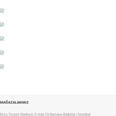
TÜM TÜRKİYEYE SORUNSUZ TESLİM
Ambar gönderimi.
LİSTENİ OLUŞTUR
Güvenle süreci başlat.
7/24 DESTEK
Sorunsuz iletişim.
%100 KALİTE
Kalite Home güvencesiyle.
TOPTAN FİYAT
En uygun fiyatlandırma.
MAĞAZALARIMIZ
İstoç Ticaret Merkezi, 9. Ada 112 Numara, Bağcılar / İstanbul