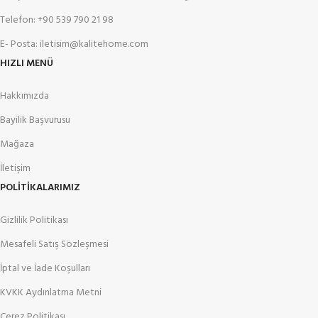
Telefon: +90 539 790 21 98
E- Posta: iletisim@kalitehome.com
HIZLI MENÜ
Hakkımızda
Bayilik Başvurusu
Mağaza
İletişim
POLİTİKALARIMIZ
Gizlilik Politikası
Mesafeli Satış Sözleşmesi
İptal ve İade Koşulları
KVKK Aydınlatma Metni
Çerez Politikası