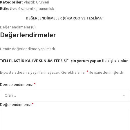
Kategoriler:
Plastik Ürünleri
Etiketler:
6 sunumlık
,
sunumluk
DEĞERLENDIRMELER (0)
KARGO VE TESLIMAT
Değerlendirmeler (0)
Değerlendirmeler
Henüz değerlendirme yapılmadı.
“6’LI PLASTİK KAHVE SUNUM TEPSİSİ” için yorum yapan ilk kişi siz olun
*
E-posta adresiniz yayınlanmayacak.
Gerekli alanlar
ile işaretlenmişlerdir
*
Derecelendirmeniz
*
Değerlendirmeniz