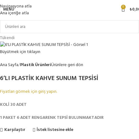
Navigasyona atla
0
MENÜ
₺
0,0
Ana içeriğe atla
Tükendi
Büyütmek için tıklayın
Ana Sayfa
Plastik Ürünleri
Ürünlere geri dön
6’LI PLASTİK KAHVE SUNUM TEPSİSİ
Fiyatları görmek için giriş yapın.
KOLİ 30 ADET
1 PAKET 6 ADET RENGARENK TEPSİ BULUNMAKTADIR
Karşılaştır
İstek listesine ekle