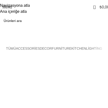
Navigasyona atla
0
Menü
₺
0,0
Ana içeriğe atla
Lighting
Ana Sayfa
Lighting
TÜMÜ
ACCESSORIES
DECOR
FURNITURE
KITCHEN
LIGHTING
Venenatis nam phasellus
Lighting