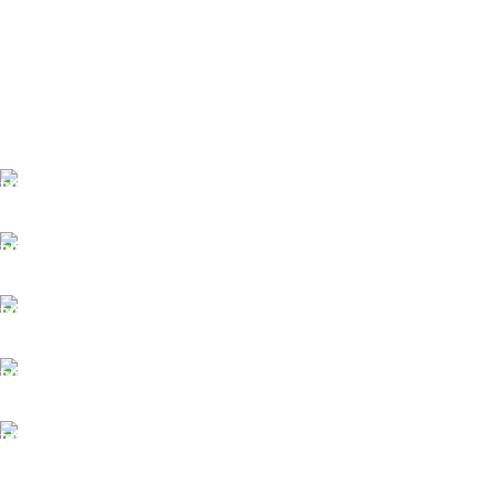
TÜM TÜRKİYEYE SORUNSUZ TESLİM
Ambar gönderimi.
LİSTENİ OLUŞTUR
Güvenle süreci başlat.
7/24 DESTEK
Sorunsuz iletişim.
%100 KALİTE
Kalite Home güvencesiyle.
TOPTAN FİYAT
En uygun fiyatlandırma.