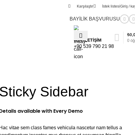
Karşılaştır
İstek listesi
Giriş / ka
BAYİLİK BAŞVURUSU
₺
0,
7/24 İLETİŞİM
0
öğ
+90 539 790 21 98
%;U+0-10FFFF
asellus
Sticky Sidebar
Details available with Every Demo
Hac vitae sem class fames vehicula nascetur nam tellus a