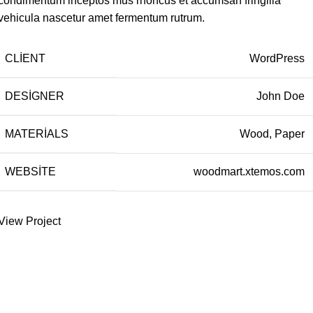
condimentum inceptos mus rhoncus et accumsan fringilla
vehicula nascetur amet fermentum rutrum.
CLIENT
WordPress
DESIGNER
John Doe
MATERIALS
Wood, Paper
WEBSITE
woodmart.xtemos.com
View Project