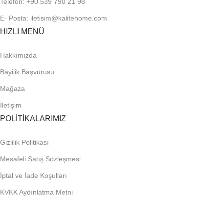
Telefon: +90 539 790 21 98
E- Posta: iletisim@kalitehome.com
HIZLI MENÜ
Hakkımızda
Bayilik Başvurusu
Mağaza
İletişim
POLİTİKALARIMIZ
Gizlilik Politikası
Mesafeli Satış Sözleşmesi
İptal ve İade Koşulları
KVKK Aydınlatma Metni
Çerez Politikası