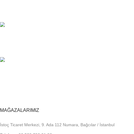
7/24 DESTEK
Sorunsuz iletişim.
%100 KALİTE
Kalite Home güvencesiyle.
TOPTAN FİYAT
En uygun fiyatlandırma.
MAĞAZALARIMIZ
İstoç Ticaret Merkezi, 9. Ada 112 Numara, Bağcılar / İstanbul