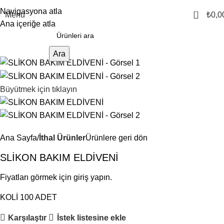
Navigasyona atla
0
Menü
₺
0,0
Ana içeriğe atla
Ara
Büyütmek için tıklayın
Ana Sayfa
İthal Ürünler
Ürünlere geri dön
SLİKON BAKIM ELDİVENİ
Fiyatları görmek için giriş yapın.
KOLİ 100 ADET
Karşılaştır
İstek listesine ekle