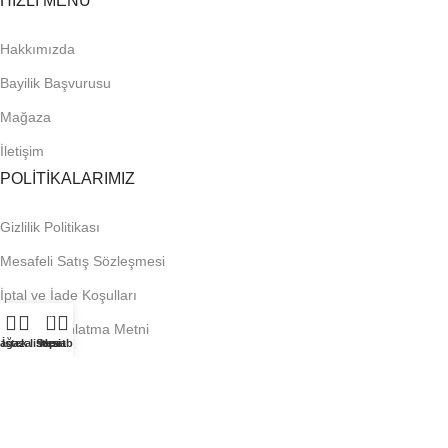
HIZLI MENÜ
Hakkımızda
Bayilik Başvurusu
Mağaza
İletişim
POLİTİKALARIMIZ
Gizlilik Politikası
Mesafeli Satış Sözleşmesi
İptal ve İade Koşulları
0
KVKK Aydınlatma Metni
ağaza
İstek listesi
Sepet
Hesabım
Çerez Politikası
ÇOK YAKINDA: