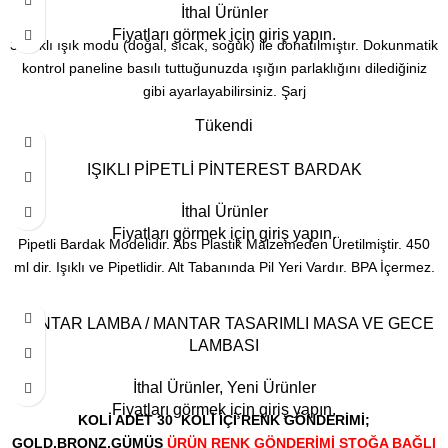
İthal Ürünler
Fiyatları görmek için giriş yapın.
3 farklı ışık modu (doğal, sıcak, soğuk) ile donatılmıştır. Dokunmatik
kontrol paneline basılı tuttuğunuzda ışığın parlaklığını dilediğiniz
gibi ayarlayabilirsiniz. Şarj
Tükendi
IŞIKLI PİPETLİ PİNTEREST BARDAK
İthal Ürünler
Fiyatları görmek için giriş yapın.
Pipetli Bardak Modelidir. Abs Plastik Malzemeden Üretilmiştir. 450
ml dir. Işıklı ve Pipetlidir. Alt Tabanında Pil Yeri Vardır. BPA İçermez.
MANTAR LAMBA / MANTAR TASARIMLI MASA VE GECE
LAMBASI
İthal Ürünler
,
Yeni Ürünler
Fiyatları görmek için giriş yapın.
KOLİ ADET 30
KOLİ İÇİ RENK GÖNDERİMİ;
GOLD,BRONZ,GÜMÜŞ
ÜRÜN RENK GÖNDERİMİ STOĞA BAĞLI