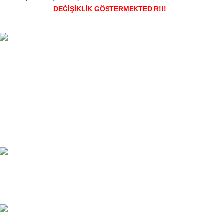
DEĞİŞİKLİK GÖSTERMEKTEDİR!!!
TÜM TÜRKİYEYE SORUNSUZ TESLİM
Ambar gönderimi.
LİSTENİ OLUŞTUR
Güvenle süreci başlat.
7/24 DESTEK
Sorunsuz iletişim.