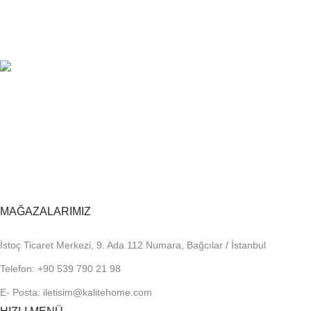
%100 KALİTE
Kalite Home güvencesiyle.
TOPTAN FİYAT
En uygun fiyatlandırma.
MAĞAZALARIMIZ
İstoç Ticaret Merkezi, 9. Ada 112 Numara, Bağcılar / İstanbul
Telefon: +90 539 790 21 98
E- Posta: iletisim@kalitehome.com