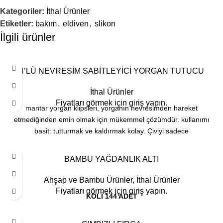
Kategoriler:
İthal Ürünler
Etiketler:
bakım
,
eldiven
,
slikon
İlgili ürünler
4’LÜ NEVRESİM SABİTLEYİCİ YORGAN TUTUCU
İthal Ürünler
Fiyatları görmek için giriş yapın.
mantar yorgan klipsleri, yorganın nevresimden hareket
etmediğinden emin olmak için mükemmel çözümdür. kullanımı
basit: tutturmak ve kaldırmak kolay. Çiviyi sadece
BAMBU YAĞDANLIK ALTI
Ahşap ve Bambu Ürünler
,
İthal Ürünler
Fiyatları görmek için giriş yapın.
KOLİ 144 ADET