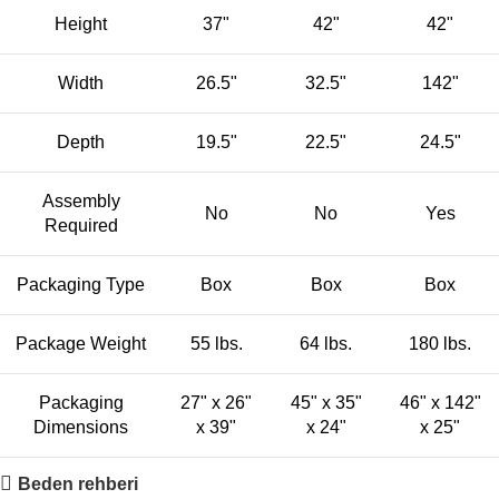
Height
37"
42"
42"
Width
26.5"
32.5"
142"
Depth
19.5"
22.5"
24.5"
Assembly
No
No
Yes
Required
Packaging Type
Box
Box
Box
Package Weight
55 lbs.
64 lbs.
180 lbs.
Packaging
27" x 26"
45" x 35"
46" x 142"
Dimensions
x 39"
x 24"
x 25"
Beden rehberi