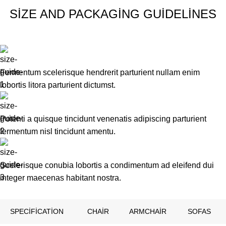
SIZE AND PACKAGING GUIDELINES
Fermentum scelerisque hendrerit parturient nullam enim
lobortis litora parturient dictumst.
Potenti a quisque tincidunt venenatis adipiscing parturient
fermentum nisl tincidunt
amentu
.
Scelerisque conubia lobortis a condimentum ad eleifend dui
integer maecenas habitant nostra.
SPECIFICATION
CHAIR
ARMCHAIR
SOFAS