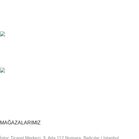
7/24 DESTEK
Sorunsuz iletişim.
%100 KALİTE
Kalite Home güvencesiyle.
TOPTAN FİYAT
En uygun fiyatlandırma.
MAĞAZALARIMIZ
İstoç Ticaret Merkezi, 9. Ada 112 Numara, Bağcılar / İstanbul