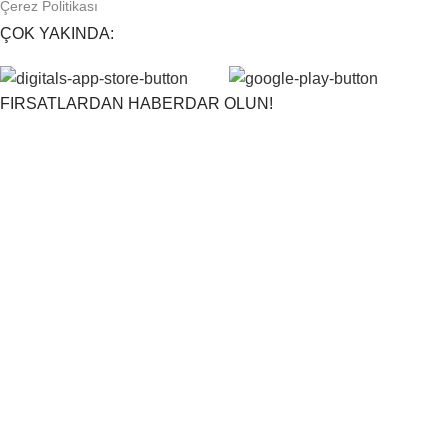
Çerez Politikası
ÇOK YAKINDA:
FIRSATLARDAN HABERDAR OLUN!
Yeni gelen ürünler ve bayilere özel kampanyalardan ilk siz
haberdar olun.
Sosyal Medyada Bizi Takip Et!
Tüm haklar KaliteHome bünyesine aittir.
Instagram
WhatsApp
Mağaza
İstek listesi