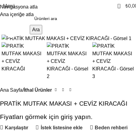
0
Menü
₺
0,0
Navigasyona atla
Ana içeriğe atla
Ara
Büyütmek için tıklayın
Ana Sayfa
İthal Ürünler
PRATİK MUTFAK MAKASI + CEVİZ KIRACAĞI
Fiyatları görmek için giriş yapın.
Karşılaştır
İstek listesine ekle
Beden rehberi