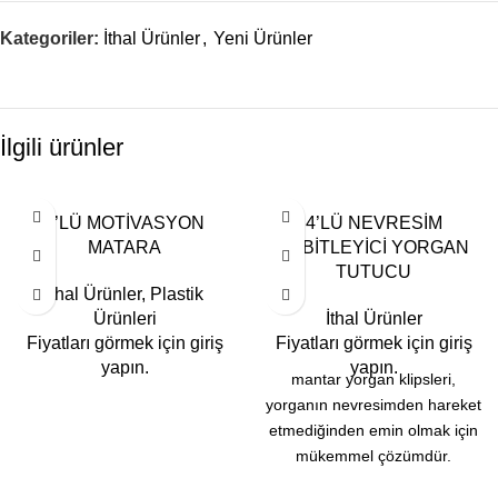
Kategoriler:
İthal Ürünler
,
Yeni Ürünler
İlgili ürünler
3’LÜ MOTİVASYON
4’LÜ NEVRESİM
MATARA
SABİTLEYİCİ YORGAN
TUTUCU
İthal Ürünler
,
Plastik
Ürünleri
İthal Ürünler
Fiyatları görmek için giriş
Fiyatları görmek için giriş
yapın.
yapın.
mantar yorgan klipsleri,
yorganın nevresimden hareket
etmediğinden emin olmak için
mükemmel çözümdür.
kullanımı basit: tutturmak ve