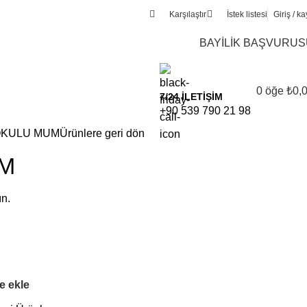
Karşılaştır
İstek listesi
Giriş / ka
BAYİLİK BAŞVURU
0
öğe
₺
0,
7/24 İLETİŞİM
+90 539 790 21 98
KULU MUM
Ürünlere geri dön
M
ın.
ne ekle