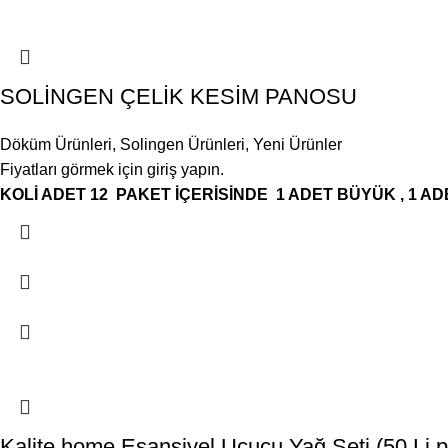
SOLİNGEN ÇELİK KESİM PANOSU
Döküm Ürünleri
,
Solingen Ürünleri
,
Yeni Ürünler
Fiyatları görmek için giriş yapın.
KOLİ ADET 12
PAKET İÇERİSİNDE 1 ADET BÜYÜK , 1 
Kalite home Esansiyel Uçucu Yağ Seti (50 Li p