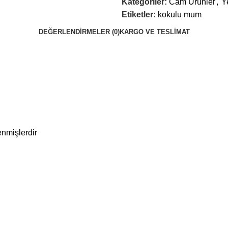
Kategoriler:
Cam Ürünler
,
Y
Etiketler:
kokulu mum
DEĞERLENDIRMELER (0)
KARGO VE TESLIMAT
enmişlerdir