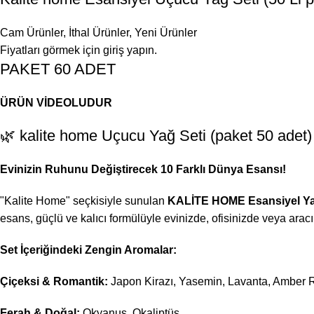
Cam Ürünler
,
İthal Ürünler
,
Yeni Ürünler
Fiyatları görmek için giriş yapın.
PAKET 60 ADET
ÜRÜN VİDEOLUDUR
🌿 kalite home Uçucu Yağ Seti (paket 50 adet)
Evinizin Ruhunu Değiştirecek 10 Farklı Dünya Esansı!
"Kalite Home" seçkisiyle sunulan
KALİTE HOME
Esansiyel Ya
esans, güçlü ve kalıcı formülüyle evinizde, ofisinizde veya aracın
Set İçeriğindeki Zengin Aromalar:
Çiçeksi & Romantik:
Japon Kirazı, Yasemin, Lavanta, Amber 
Ferah & Doğal:
Okyanus, Okaliptüs.