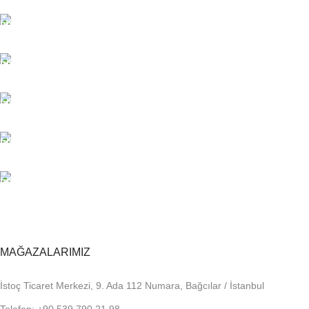
TÜM TÜRKİYEYE SORUNSUZ TESLİM
Ambar gönderimi.
LİSTENİ OLUŞTUR
Güvenle süreci başlat.
7/24 DESTEK
Sorunsuz iletişim.
%100 KALİTE
Kalite Home güvencesiyle.
TOPTAN FİYAT
En uygun fiyatlandırma.
MAĞAZALARIMIZ
İstoç Ticaret Merkezi, 9. Ada 112 Numara, Bağcılar / İstanbul