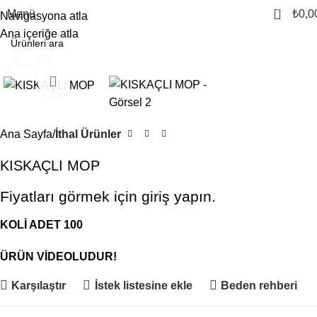
0
Menü
₺
0,0
Navigasyona atla
Ana içeriğe atla
Büyütmek için tıklayın
Ana Sayfa
İthal Ürünler
KISKAÇLI MOP
Fiyatları görmek için giriş yapın.
KOLİ ADET 100
ÜRÜN VİDEOLUDUR!
Karşılaştır
İstek listesine ekle
Beden rehberi