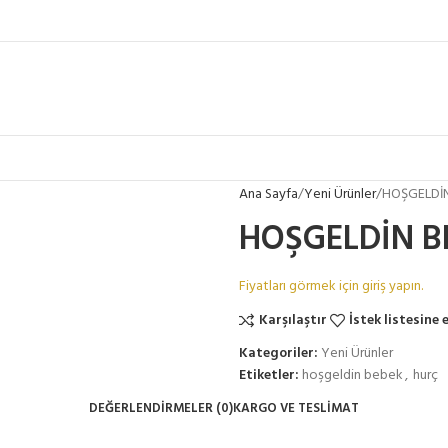
Ana Sayfa
Yeni Ürünler
HOŞGELDİ
HOŞGELDİN B
Fiyatları görmek için giriş yapın.
Karşılaştır
İstek listesine 
Kategoriler:
Yeni Ürünler
Etiketler:
hoşgeldin bebek
,
hurç
DEĞERLENDIRMELER (0)
KARGO VE TESLIMAT