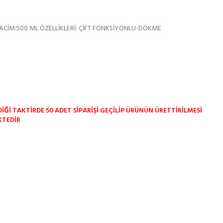
ACİM:500 ML ÖZELLİKLERİ: ÇİFT FONKSİYONLU-DÖKME
İĞİ TAKTİRDE 50 ADET SİPARİŞİ GEÇİLİP ÜRÜNÜN ÜRETTİRİLMESİ
KTEDİR