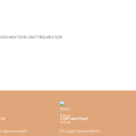
GEREKMEKTEDİR ÜRETTİRİLMESİ İÇİN
İTE
TOPTAN FİYAT
e güvencesiyle.
En uygun fiyatlandırma.