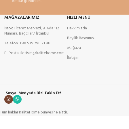
Ambar gönderimi.
MAĞAZALARIMIZ
HIZLI MENÜ
İstoç Ticaret Merkezi, 9. Ada 112
Hakkımızda
Numara, Bağcılar / İstanbul
Bayilik Başvurusu
Telefon: +90 539 790 21 98
Mağaza
E- Posta: iletisim@kalitehome.com
İletişim
Sosyal Medyada Bizi Takip Et!
Tüm haklar KaliteHome bünyesine aittir.