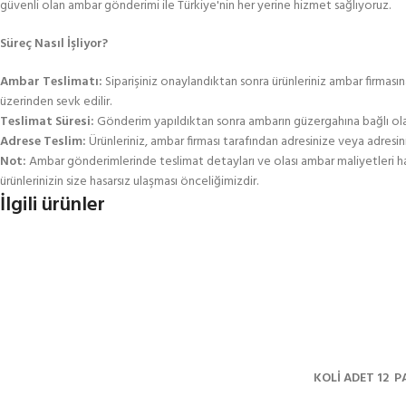
güvenli olan ambar gönderimi ile Türkiye'nin her yerine hizmet sağlıyoruz.
Süreç Nasıl İşliyor?
Ambar Teslimatı:
Siparişiniz onaylandıktan sonra ürünleriniz ambar firması
üzerinden sevk edilir.
Teslimat Süresi:
Gönderim yapıldıktan sonra ambarın güzergahına bağlı olarak 
Adrese Teslim:
Ürünleriniz, ambar firması tarafından adresinize veya adresini
Not:
Ambar gönderimlerinde teslimat detayları ve olası ambar maliyetleri hakk
ürünlerinizin size hasarsız ulaşması önceliğimizdir.
İlgili ürünler
KOLİ ADET 12
PA