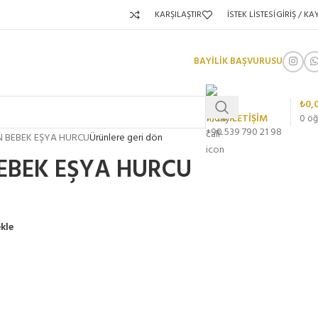
KARŞILAŞTIR
İSTEK LISTESI
GIRIŞ / KAY
BAYİLİK BAŞVURUSU
₺
0,
7/24 İLETİŞİM
0
öğ
+90 539 790 21 98
N BEBEK EŞYA HURCU
Ürünlere geri dön
EBEK EŞYA HURCU
ekle