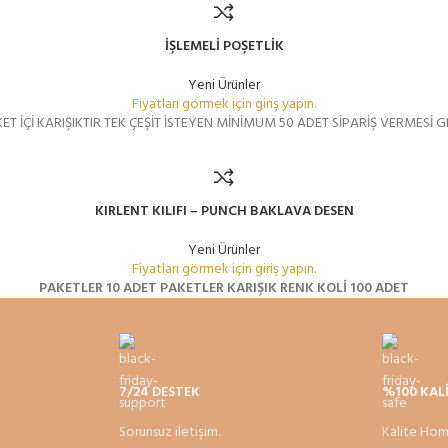
İŞLEMELİ POŞETLİK
Yeni Ürünler
Fiyatları görmek için giriş yapın.
ET İÇİ KARIŞIKTIR TEK ÇEŞİT İSTEYEN MİNİMUM 50 ADET SİPARİŞ VERMESİ 
KIRLENT KILIFI – PUNCH BAKLAVA DESEN
Yeni Ürünler
Fiyatları görmek için giriş yapın.
PAKETLER 10 ADET
PAKETLER KARIŞIK RENK
KOLİ 100 ADET
7/24 DESTEK
%100 KAL
Sorunsuz iletişim.
Kalite Hom