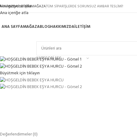
Navigasyona atla
AKKIMIZDA
İLETIŞIM
MAĞAZA
TÜM SİPARİŞLERDE SORUNSUZ AMBAR TESLİMİ!
Ana içeriğe atla
ANA SAYFA
MAĞAZA
BLOG
HAKKIMIZDA
İLETIŞIM
ategorilere göz atın
KATEGORI SEÇ
Büyütmek için tıklayın
Değerlendirmeler (0)