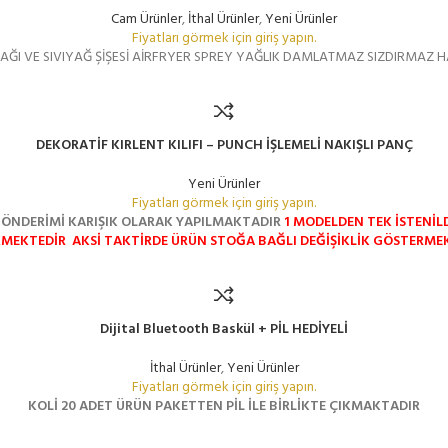
Cam Ürünler
,
İthal Ürünler
,
Yeni Ürünler
Fiyatları görmek için giriş yapın.
ĞI VE SIVIYAĞ ŞİŞESİ AİRFRYER SPREY YAĞLIK DAMLATMAZ SIZDIRMAZ H
DEKORATİF KIRLENT KILIFI – PUNCH İŞLEMELİ NAKIŞLI PANÇ
Yeni Ürünler
Fiyatları görmek için giriş yapın.
GÖNDERİMİ KARIŞIK OLARAK YAPILMAKTADIR
1 MODELDEN TEK İSTENİLD
KMEKTEDİR
AKSİ TAKTİRDE ÜRÜN STOĞA BAĞLI DEĞİŞİKLİK GÖSTERME
Dijital Bluetooth Baskül + PİL HEDİYELİ
İthal Ürünler
,
Yeni Ürünler
Fiyatları görmek için giriş yapın.
KOLİ 20 ADET
ÜRÜN PAKETTEN PİL İLE BİRLİKTE ÇIKMAKTADIR