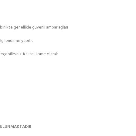
irlikte genellikle güvenli ambar ağları
gilendirme yapılır.
eçebilirsiniz. Kalite Home olarak
 BULUNMAKTADIR