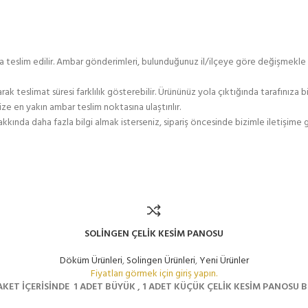
na teslim edilir. Ambar gönderimleri, bulunduğunuz il/ilçeye göre değişmekle b
teslimat süresi farklılık gösterebilir. Ürününüz yola çıktığında tarafınıza bil
ze en yakın ambar teslim noktasına ulaştırılır.
ında daha fazla bilgi almak isterseniz, sipariş öncesinde bizimle iletişime g
SOLİNGEN ÇELİK KESİM PANOSU
Döküm Ürünleri
,
Solingen Ürünleri
,
Yeni Ürünler
Fiyatları görmek için giriş yapın.
KET İÇERİSİNDE 1 ADET BÜYÜK , 1 ADET KÜÇÜK ÇELİK KESİM PANOSU