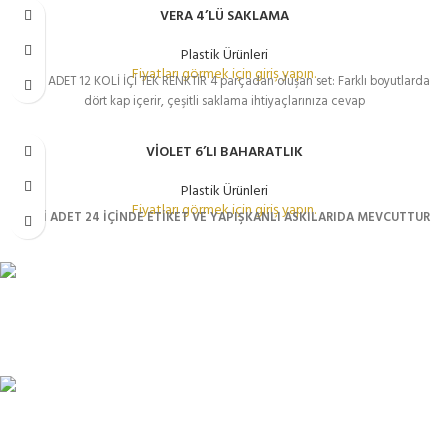
VERA 4’LÜ SAKLAMA
TÜKENDI
Plastik Ürünleri
Fiyatları görmek için giriş yapın.
KOLİ ADET 12 KOLİ İÇİ TEK RENKTİR 4 parçadan oluşan set: Farklı boyutlarda
dört kap içerir, çeşitli saklama ihtiyaçlarınıza cevap
VİOLET 6’LI BAHARATLIK
TÜKENDI
Plastik Ürünleri
Fiyatları görmek için giriş yapın.
KOLİ ADET 24
İÇİNDE ETİKET VE YAPIŞKANLI ASKILARIDA MEVCUTTUR
TÜM TÜRKİYEYE SORUNSUZ TESLİM
Ambar gönderimi.
LİSTENİ OLUŞTUR