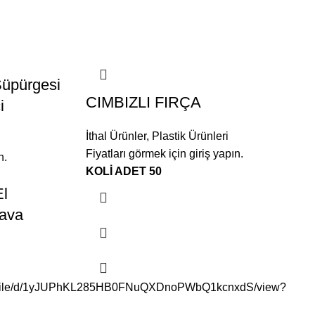
 Süpürgesi
CIMBIZLI FIRÇA
i
İthal Ürünler
,
Plastik Ürünleri
Fiyatları görmek için giriş yapın.
n.
KOLİ ADET 50
El
Hava
com/file/d/1yJUPhKL285HB0FNuQXDnoPWbQ1kcnxdS/view?