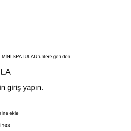
Lİ MİNİ SPATULA
Ürünlere geri dön
ULA
in giriş yapın.
esine ekle
lines