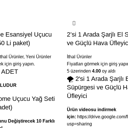
me Esansiyel Uçucu
2’si 1 Arada Şarjlı El
50 Li paket)
ve Güçlü Hava Üfleyic
İthal Ürünler
,
Yeni Ürünler
İthal Ürünler
k için giriş yapın.
Fiyatları görmek için giriş yapı
 ADET
5 üzerinden
4.00
oy aldı
🌪️ 2'si 1 Arada Şarjlı 
OLUDUR
Süpürgesi ve Güçlü 
Üfleyici
home Uçucu Yağ Seti
adet)
Ürün videosu indirmek
için:
https://drive.google.
nu Değiştirecek 10 Farklı
usp=sharing