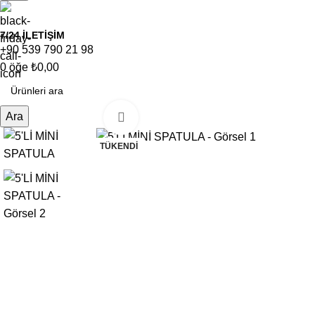
7/24 İLETİŞİM
+90 539 790 21 98
0
öğe
₺
0,00
Ara
Büyütmek için tıklayın
TÜKENDI