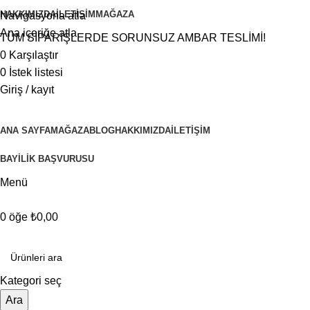
HAKKIMIZDA
İLETIŞIM
MAĞAZA
Navigasyona atla
Ana içeriğe atla
TÜM SİPARİŞLERDE SORUNSUZ AMBAR TESLİMİ!
0
Karşılaştır
0
İstek listesi
Giriş / kayıt
ANA SAYFA
MAĞAZA
BLOG
HAKKIMIZDA
İLETIŞIM
BAYİLİK BAŞVURUSU
Menü
0
öğe
₺
0,00
Kategorilere göz atın
Kategori seç
Ara