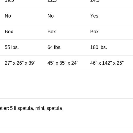
19.5"
22.5"
24.5"
No
No
Yes
Box
Box
Box
55 lbs.
64 lbs.
180 lbs.
27" x 26" x 39"
45" x 35" x 24"
46" x 142" x 25"
tler:
5 li spatula
,
mini
,
spatula