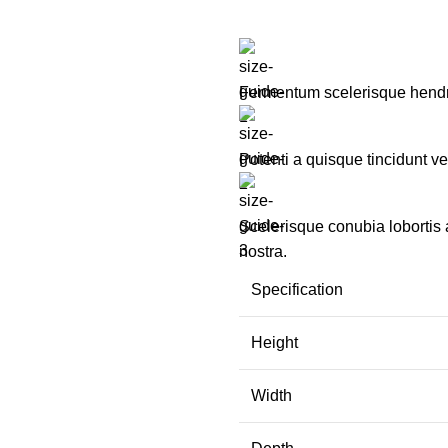
Fermentum scelerisque hendreri
Potenti a quisque tincidunt ve
Scelerisque conubia lobortis
nostra.
Specification
Height
Width