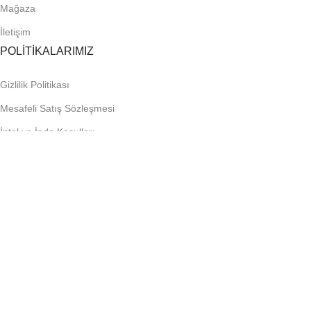
Mağaza
İletişim
POLİTİKALARIMIZ
Gizlilik Politikası
Mesafeli Satış Sözleşmesi
İptal ve İade Koşulları
KVKK Aydınlatma Metni
Çerez Politikası
ÇOK YAKINDA:
FIRSATLARDAN HABERDAR OLUN!
Yeni gelen ürünler ve bayilere özel kampanyalardan ilk siz hab
Sosyal Medyada Bizi Takip Et!