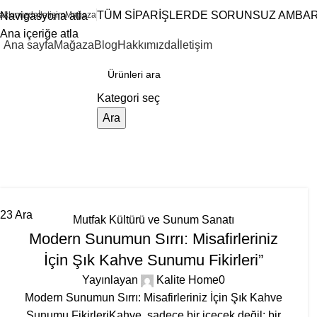
TÜM SİPARİŞLERDE SORUNSUZ AMBAR 
akkımızda
Navigasyona atla
İletişim
Mağaza
Ana içeriğe atla
Ana sayfa
Mağaza
Blog
Hakkımızda
İletişim
ategorilere göz atın
Kategori seç
Ara
Etiket arşivleri: misafir sunumları
Ana Sayfa
“misafir sunumları” Etiketli Gönderiler
23
Ara
Mutfak Kültürü ve Sunum Sanatı
Modern Sunumun Sırrı: Misafirleriniz
İçin Şık Kahve Sunumu Fikirleri”
Yayınlayan
Kalite Home
0
Modern Sunumun Sırrı: Misafirleriniz İçin Şık Kahve
Sunumu FikirleriKahve, sadece bir içecek değil; bir