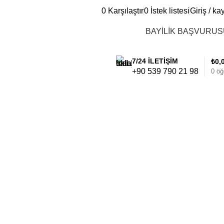
0
Karşılaştır
0
İstek listesi
Giriş / kay
BAYİLİK BAŞVURU
7/24 İLETİŞİM
₺
0,
+90 539 790 21 98
0
öğ