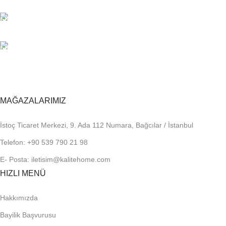
Sorunsuz iletişim.
%100 KALİTE
Kalite Home güvencesiyle.
TOPTAN FİYAT
En uygun fiyatlandırma.
MAĞAZALARIMIZ
İstoç Ticaret Merkezi, 9. Ada 112 Numara, Bağcılar / İstanbul
Telefon: +90 539 790 21 98
E- Posta: iletisim@kalitehome.com
HIZLI MENÜ
Hakkımızda
Bayilik Başvurusu