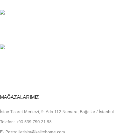
Sorunsuz iletişim.
%100 KALİTE
Kalite Home güvencesiyle.
TOPTAN FİYAT
En uygun fiyatlandırma.
MAĞAZALARIMIZ
İstoç Ticaret Merkezi, 9. Ada 112 Numara, Bağcılar / İstanbul
Telefon: +90 539 790 21 98
E- Posta: iletisim@kalitehome.com