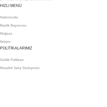
HIZLI MENÜ
Hakkımızda
Bayilik Başvurusu
Mağaza
İletişim
POLİTİKALARIMIZ
Gizlilik Politikası
Mesafeli Satış Sözleşmesi
İptal ve İade Koşulları
KVKK Aydınlatma Metni
Çerez Politikası
ÇOK YAKINDA: