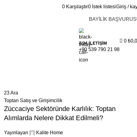
0
Karşılaştır
0
İstek listesi
Giriş / kay
BAYİLİK BAŞVURU
0
₺
0,
7/24 İLETİŞİM
+90 539 790 21 98
23
Ara
Toptan Satış ve Girişimcilik
Züccaciye Sektöründe Karlılık: Toptan
Alımlarda Nelere Dikkat Edilmeli?
Yayınlayan
Kalite Home