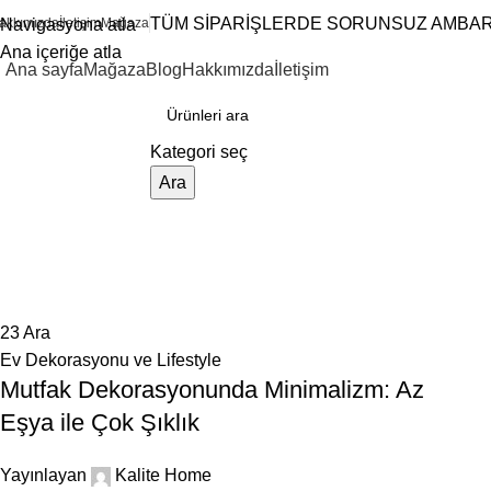
0
TÜM SİPARİŞLERDE SORUNSUZ AMBAR 
akkımızda
Navigasyona atla
İletişim
Mağaza
Ana içeriğe atla
Ana sayfa
Mağaza
Blog
Hakkımızda
İletişim
ategorilere göz atın
Kategori seç
Ara
Gönderen
Kalite Home
Ana Sayfa
Kalite Home tarafından yayınlanan makaleler
23
Ara
Ev Dekorasyonu ve Lifestyle
Mutfak Dekorasyonunda Minimalizm: Az
Eşya ile Çok Şıklık
Yayınlayan
Kalite Home