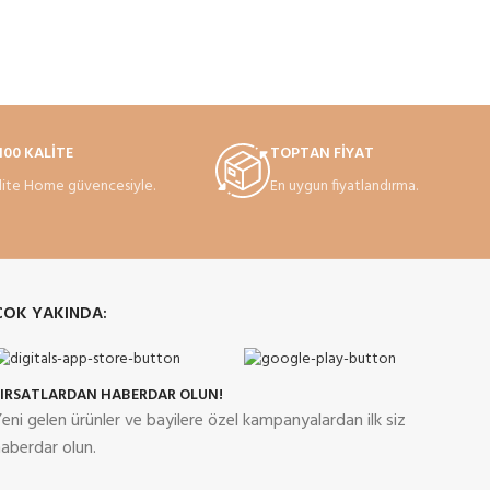
00 KALİTE
TOPTAN FİYAT
lite Home güvencesiyle.
En uygun fiyatlandırma.
ÇOK YAKINDA:
FIRSATLARDAN HABERDAR OLUN!
eni gelen ürünler ve bayilere özel kampanyalardan ilk siz
aberdar olun.