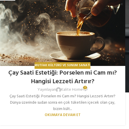
MUTFAK KÜLTÜRÜ VE SUNUM SANATI
Çay Saati Estetiği: Porselen mi Cam mı?
Hangisi Lezzeti Artırır?
0
Yayınlayan
Kalite Home
Çay Saati Estetiği: Porselen mi Cam mı? Hangisi Lezzeti Artırır?
Dünya üzerinde sudan sonra en çok tüketilen içecek olan çay,
bizim kült...
OKUMAYA DEVAM ET