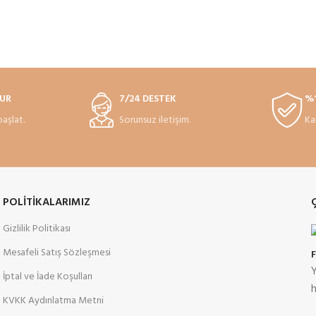
TUR
7/24 DESTEK
%1
başlat.
Sorunsuz iletişim.
Ka
POLİTİKALARIMIZ
Gizlilik Politikası
Mesafeli Satış Sözleşmesi
Y
İptal ve İade Koşulları
h
KVKK Aydınlatma Metni