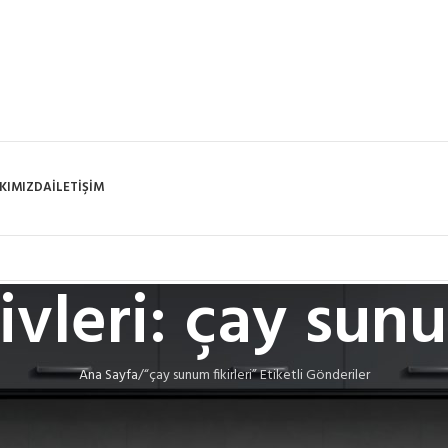
KIMIZDA
İLETIŞIM
ivleri: çay sunu
Ana Sayfa
“çay sunum fikirleri” Etiketli Gönderiler