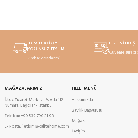
TÜM TÜRKİYEYE
LİSTENİ OLUŞ
SORUNSUZ TESLİM
Güvenle süreci 
Ambar gönderimi.
MAĞAZALARIMIZ
HIZLI MENÜ
İstoç Ticaret Merkezi, 9. Ada 112
Hakkımızda
Numara, Bağcılar / İstanbul
Bayilik Başvurusu
Telefon: +90 539 790 21 98
Mağaza
E- Posta: iletisim@kalitehome.com
İletişim