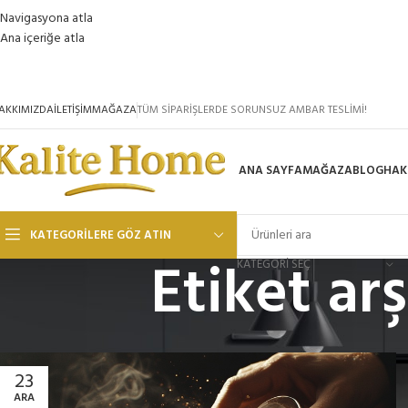
Navigasyona atla
Ana içeriğe atla
AKKIMIZDA
İLETIŞIM
MAĞAZA
TÜM SİPARİŞLERDE SORUNSUZ AMBAR TESLİMİ!
ANA SAYFA
MAĞAZA
BLOG
HAK
KATEGORILERE GÖZ ATIN
Etiket arş
KATEGORI SEÇ
23
ARA