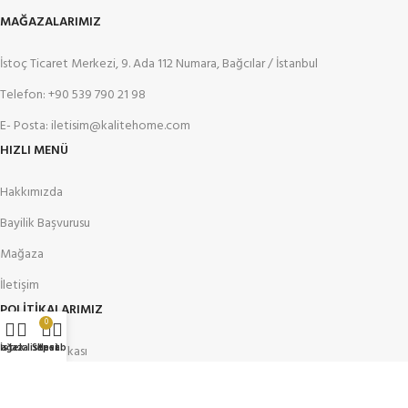
MAĞAZALARIMIZ
İstoç Ticaret Merkezi, 9. Ada 112 Numara, Bağcılar / İstanbul
Telefon: +90 539 790 21 98
E- Posta: iletisim@kalitehome.com
HIZLI MENÜ
Hakkımızda
Bayilik Başvurusu
Mağaza
İletişim
POLİTİKALARIMIZ
0
ağaza
İstek listesi
Sepet
Hesabım
Gizlilik Politikası
Mesafeli Satış Sözleşmesi