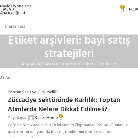
Navigasyona atla
0
MENÜ
₺
0,0
Ana içeriğe atla
Etiket arşivleri: bayi satış
stratejileri
Ana Sayfa
“bayi satış stratejileri” Etiketli Gönderiler
23
Ara
Toptan Satış ve Girişimcilik
Züccaciye Sektöründe Karlılık: Toptan
Alımlarda Nelere Dikkat Edilmeli?
0
Yayınlayan
Kalite Home
Cafe ve Restoranlar İçin En İyi Sunum Ekipmanları RehberiGünümüz
gastronomi dünyasında lezzet, denklemin sadece yarısını