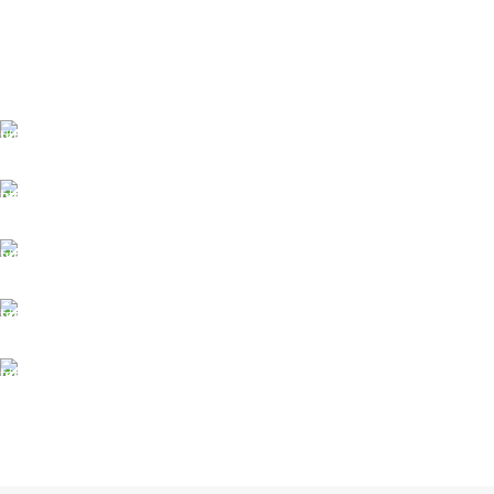
TÜM TÜRKİYEYE SORUNSUZ TESLİM
Ambar gönderimi.
LİSTENİ OLUŞTUR
Güvenle süreci başlat.
7/24 DESTEK
Sorunsuz iletişim.
%100 KALİTE
Kalite Home güvencesiyle.
TOPTAN FİYAT
En uygun fiyatlandırma.