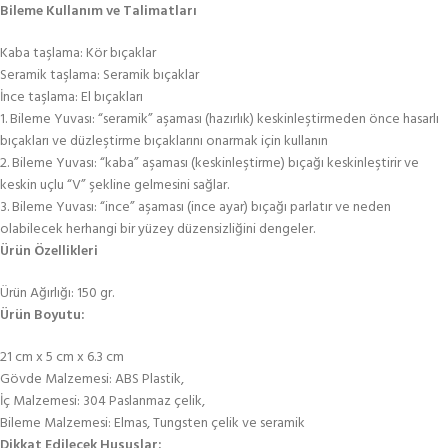
Bileme Kullanım ve Talimatları
Kaba taşlama: Kör bıçaklar
Seramik taşlama: Seramik bıçaklar
İnce taşlama: El bıçakları
1. Bileme Yuvası: “seramik” aşaması (hazırlık) keskinleştirmeden önce hasarlı
bıçakları ve düzleştirme bıçaklarını onarmak için kullanın
2. Bileme Yuvası: “kaba” aşaması (keskinleştirme) bıçağı keskinleştirir ve
keskin uçlu “V” şekline gelmesini sağlar.
3. Bileme Yuvası: “ince” aşaması (ince ayar) bıçağı parlatır ve neden
olabilecek herhangi bir yüzey düzensizliğini dengeler.
Ürün Özellikleri
Ürün Ağırlığı: 150 gr.
Ürün Boyutu:
21 cm x 5 cm x 6.3 cm
Gövde Malzemesi: ABS Plastik,
İç Malzemesi: 304 Paslanmaz çelik,
Bileme Malzemesi: Elmas, Tungsten çelik ve seramik
Dikkat Edilecek Hususlar: