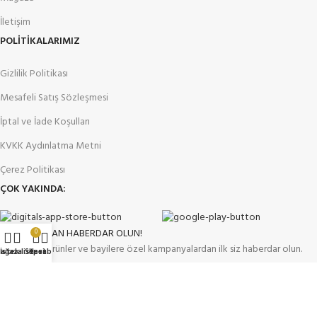
İletişim
POLİTİKALARIMIZ
Gizlilik Politikası
Mesafeli Satış Sözleşmesi
İptal ve İade Koşulları
KVKK Aydınlatma Metni
Çerez Politikası
ÇOK YAKINDA:
FIRSATLARDAN HABERDAR OLUN!
0
Yeni gelen ürünler ve bayilere özel kampanyalardan ilk siz haberdar olun.
ağaza
İstek listesi
Sepet
Hesabım
Sosyal Medyada Bizi Takip Et!