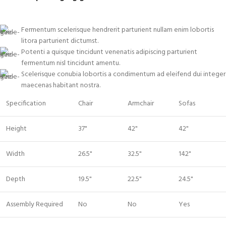
Fermentum scelerisque hendrerit parturient nullam enim lobortis
litora parturient dictumst.
Potenti a quisque tincidunt venenatis adipiscing parturient
fermentum nisl tincidunt
amentu
.
Scelerisque conubia lobortis a condimentum ad eleifend dui integer
maecenas habitant nostra.
Specification
Chair
Armchair
Sofas
Height
37"
42"
42"
Width
26.5"
32.5"
142"
Depth
19.5"
22.5"
24.5"
Assembly Required
No
No
Yes