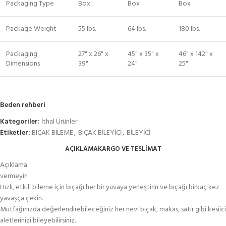
Packaging Type
Box
Box
Box
Package Weight
55 lbs.
64 lbs.
180 lbs.
Packaging
27" x 26" x
45" x 35" x
46" x 142" x
Dimensions
39"
24"
25"
Beden rehberi
Kategoriler:
İthal Ürünler
Etiketler:
BIÇAK BİLEME
,
BIÇAK BİLEYİCİ
,
BİLEYİCİ
AÇIKLAMA
KARGO VE TESLIMAT
Açıklama
vermeyin
Hızlı, etkili bileme için bıçağı her bir yuvaya yerleştirin ve bıçağı birkaç kez
yavaşça çekin.
Mutfağınızda değerlendirebileceğiniz her nevi bıçak, makas, satır gibi kesiici
aletlerinizi bileyebilirsiniz.