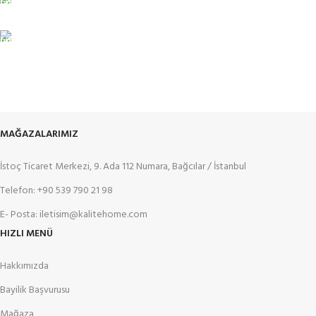
%100 KALİTE
Kalite Home güvencesiyle.
TOPTAN FİYAT
En uygun fiyatlandırma.
MAĞAZALARIMIZ
İstoç Ticaret Merkezi, 9. Ada 112 Numara, Bağcılar / İstanbul
Telefon: +90 539 790 21 98
E- Posta: iletisim@kalitehome.com
HIZLI MENÜ
Hakkımızda
Bayilik Başvurusu
Mağaza