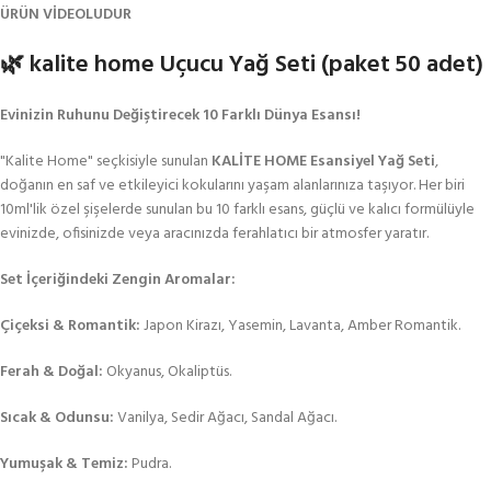
ÜRÜN VİDEOLUDUR
🌿 kalite home Uçucu Yağ Seti (paket 50 adet)
Evinizin Ruhunu Değiştirecek 10 Farklı Dünya Esansı!
"Kalite Home" seçkisiyle sunulan
KALİTE HOME
Esansiyel Yağ Seti
,
doğanın en saf ve etkileyici kokularını yaşam alanlarınıza taşıyor. Her biri
10ml'lik özel şişelerde sunulan bu 10 farklı esans, güçlü ve kalıcı formülüyle
evinizde, ofisinizde veya aracınızda ferahlatıcı bir atmosfer yaratır.
Set İçeriğindeki Zengin Aromalar:
Çiçeksi & Romantik:
Japon Kirazı, Yasemin, Lavanta, Amber Romantik.
Ferah & Doğal:
Okyanus, Okaliptüs.
Sıcak & Odunsu:
Vanilya, Sedir Ağacı, Sandal Ağacı.
Yumuşak & Temiz:
Pudra.