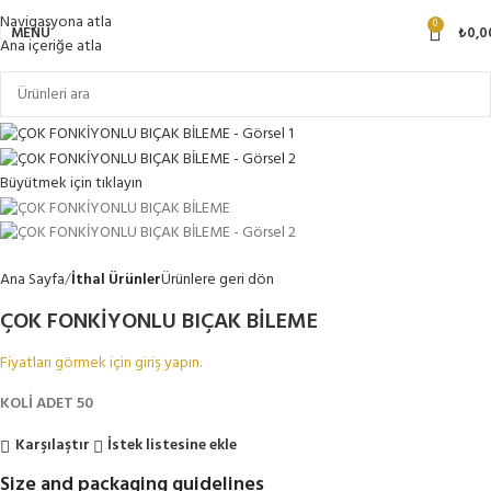
Navigasyona atla
0
MENÜ
₺
0,0
Ana içeriğe atla
Büyütmek için tıklayın
Ana Sayfa
İthal Ürünler
Ürünlere geri dön
ÇOK FONKİYONLU BIÇAK BİLEME
Fiyatları görmek için giriş yapın.
KOLİ ADET 50
Karşılaştır
İstek listesine ekle
Size and packaging guidelines