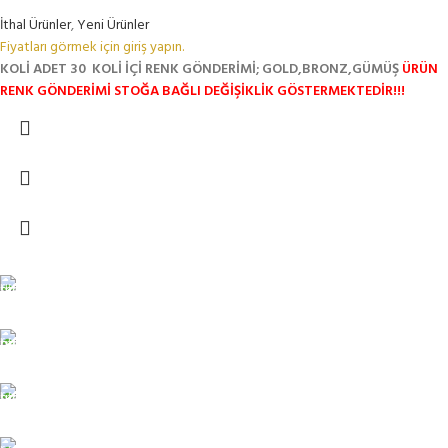
İthal Ürünler
,
Yeni Ürünler
Fiyatları görmek için giriş yapın.
KOLİ ADET 30
KOLİ İÇİ RENK GÖNDERİMİ; GOLD,BRONZ,GÜMÜŞ
ÜRÜN
RENK GÖNDERİMİ STOĞA BAĞLI DEĞİŞİKLİK GÖSTERMEKTEDİR!!!
TÜM TÜRKİYEYE SORUNSUZ TESLİM
Ambar gönderimi.
LİSTENİ OLUŞTUR
Güvenle süreci başlat.
7/24 DESTEK
Sorunsuz iletişim.