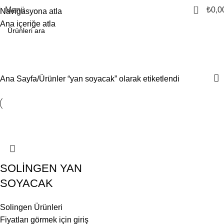
0
Menü
₺
0,0
Navigasyona atla
Ana içeriğe atla
yan soyacak
Kategoriler
Ana Sayfa
Ürünler “yan soyacak” olarak etiketlendi
SOLİNGEN YAN
SOYACAK
Solingen Ürünleri
Fiyatları görmek için giriş