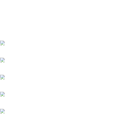
TÜM TÜRKİYEYE SORUNSUZ TESLİM
Ambar gönderimi.
LİSTENİ OLUŞTUR
Güvenle süreci başlat.
7/24 DESTEK
Sorunsuz iletişim.
%100 KALİTE
Kalite Home güvencesiyle.
TOPTAN FİYAT
En uygun fiyatlandırma.