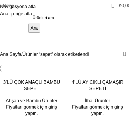
0
Menü
₺
0,0
Navigasyona atla
Ana içeriğe atla
Ara
sepet
Kategoriler
Ana Sayfa
Ürünler “sepet” olarak etiketlendi
3’LÜ ÇOK AMAÇLI BAMBU
4’LÜ AYICIKLI ÇAMAŞIR
SEPET
SEPETİ
Ahşap ve Bambu Ürünler
İthal Ürünler
Fiyatları görmek için giriş
Fiyatları görmek için giriş
yapın.
yapın.