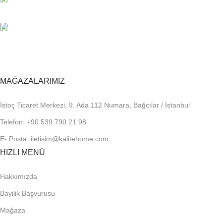
Kalite Home güvencesiyle.
TOPTAN FİYAT
En uygun fiyatlandırma.
MAĞAZALARIMIZ
İstoç Ticaret Merkezi, 9. Ada 112 Numara, Bağcılar / İstanbul
Telefon: +90 539 790 21 98
E- Posta: iletisim@kalitehome.com
HIZLI MENÜ
Hakkımızda
Bayilik Başvurusu
Mağaza