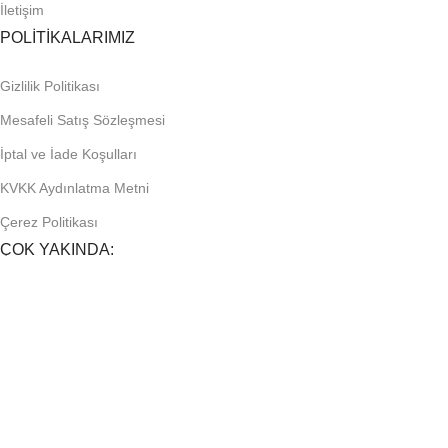
İletişim
POLİTİKALARIMIZ
Gizlilik Politikası
Mesafeli Satış Sözleşmesi
İptal ve İade Koşulları
KVKK Aydınlatma Metni
Çerez Politikası
ÇOK YAKINDA:
FIRSATLARDAN HABERDAR OLUN!
Yeni gelen ürünler ve bayilere özel kampanyalardan ilk siz
haberdar olun.
Sosyal Medyada Bizi Takip Et!