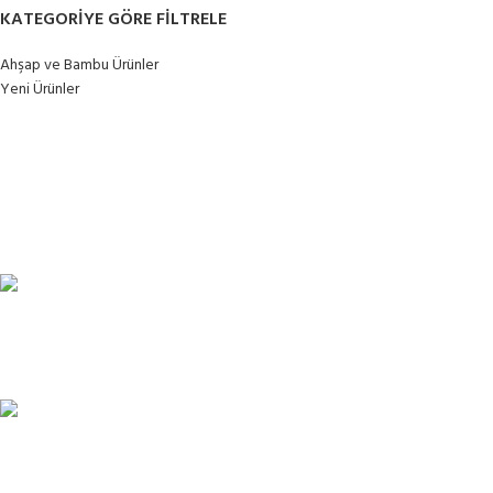
KATEGORIYE GÖRE FILTRELE
Ahşap ve Bambu Ürünler
Yeni Ürünler
TÜM TÜRKİYEYE SORUNSUZ TESLİM
Ambar gönderimi.
LİSTENİ OLUŞTUR