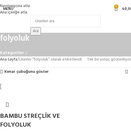
Navigasyona atla
0
MENÜ
₺
0,0
Ana içeriğe atla
Ara
folyoluk
Kategoriler
Ana Sayfa
Ürünler “folyoluk” olarak etiketlendi
Tek bir sonuç gösteriliyor
Kenar çubuğunu göster
BAMBU STREÇLİK VE
FOLYOLUK