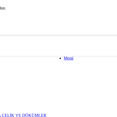
lun.
Menü
 ÇELİK VE DÖKÜMLER