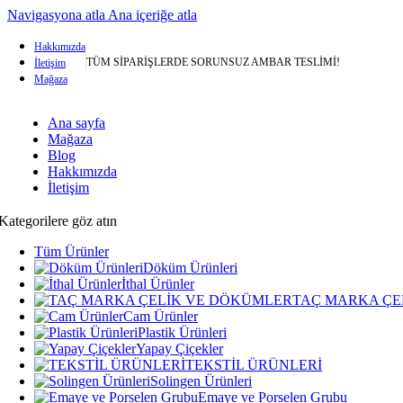
Navigasyona atla
Ana içeriğe atla
Hakkımızda
TÜM SİPARİŞLERDE SORUNSUZ AMBAR TESLİMİ!
İletişim
Mağaza
Ana sayfa
Mağaza
Blog
Hakkımızda
İletişim
Kategorilere göz atın
Tüm Ürünler
Döküm Ürünleri
İthal Ürünler
TAÇ MARKA ÇE
Cam Ürünler
Plastik Ürünleri
Yapay Çiçekler
TEKSTİL ÜRÜNLERİ
Solingen Ürünleri
Emaye ve Porselen Grubu