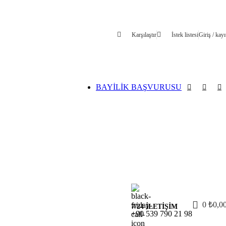
Karşılaştır
İstek listesi
Giriş / kayı
BAYİLİK BAŞVURUSU
0
₺
0,0
7/24 İLETİŞİM
+90 539 790 21 98