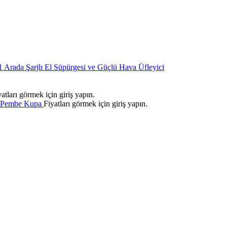
 1 Arada Şarjlı El Süpürgesi ve Güçlü Hava Üfleyici
yatları görmek için giriş yapın.
e Pembe Kupa
Fiyatları görmek için giriş yapın.