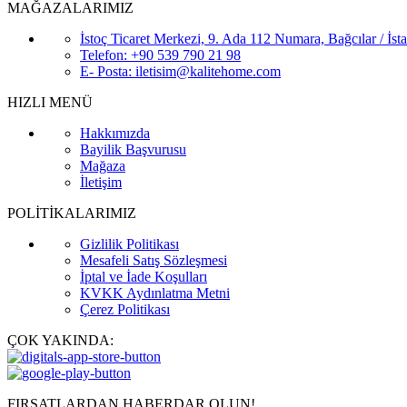
MAĞAZALARIMIZ
İstoç Ticaret Merkezi, 9. Ada 112 Numara, Bağcılar / İst
Telefon: +90 539 790 21 98
E- Posta: iletisim@kalitehome.com
HIZLI MENÜ
Hakkımızda
Bayilik Başvurusu
Mağaza
İletişim
POLİTİKALARIMIZ
Gizlilik Politikası
Mesafeli Satış Sözleşmesi
İptal ve İade Koşulları
KVKK Aydınlatma Metni
Çerez Politikası
ÇOK YAKINDA:
FIRSATLARDAN HABERDAR OLUN!