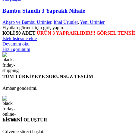
Bambu Standlı 3 Yapraklı Nihale
Ahşap ve Bambu Ürünler
,
İthal Ürünler
,
Yeni Ürünler
Fiyatları görmek için giriş yapın.
KOLİ 50 ADET
ÜRÜN 3 YAPRAKLIDIR!!! GÖRSEL TEMSİL
İstek listesine ekle
Devamını oku
Hızlı görünüm
TÜM TÜRKİYEYE SORUNSUZ TESLİM
Ambar gönderimi.
LİSTENİ OLUŞTUR
Güvenle süreci başlat.