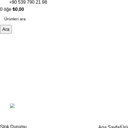
+90 539 790 21 98
0
öğe
₺
0,00
Ara
EMAYE VE PORSELEN GRUBU
54 ÜRÜNLER
İSTENİL
TAÇ MARKA ÇELİK VE DÖKÜMLER
16 ÜRÜNLER
TEKSTİ
İTHAL ÜRÜNLER
129 ÜRÜNLE
Stok Durumu
Ana Sayfa
Ürü