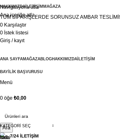
HAKKIMIZDA
İLETIŞIM
MAĞAZA
Navigasyona atla
Ana içeriğe atla
TÜM SİPARİŞLERDE SORUNSUZ AMBAR TESLİMİ!
0
Karşılaştır
0
İstek listesi
Giriş / kayıt
ANA SAYFA
MAĞAZA
BLOG
HAKKIMIZDA
İLETIŞIM
BAYİLİK BAŞVURUSU
Menü
0
öğe
₺
0,00
Kategorilere göz atın
KATEGORI SEÇ
Ara
7/24 İLETİŞİM