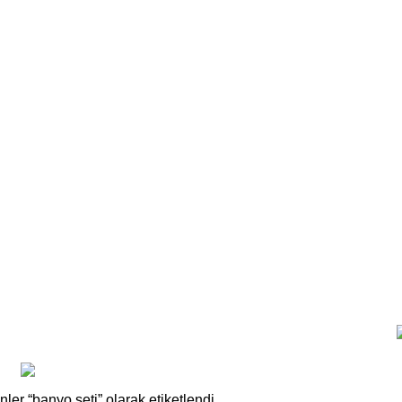
banyo seti
Kategoriler
EN ÜRÜNLER
13 ÜRÜNLER
İVORY TREND ÜRÜNLER
0 ÜRÜN
PELUŞ OY
L ÜRÜNLERİ
10 ÜRÜNLER
AHŞAP VE BAMBU ÜRÜNLER
38 ÜRÜNLER
C
R
PLASTIK ÜRÜNLERI
101 ÜRÜNLER
SOLINGEN ÜRÜNLERI
7 ÜRÜNLER
YENI ÜRÜNLER
215 ÜRÜNLER
nler “banyo seti” olarak etiketlendi