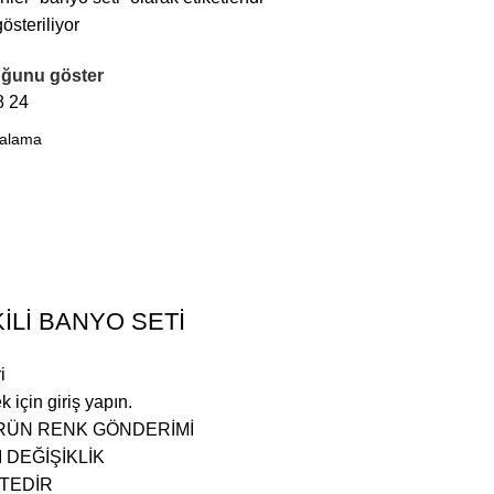
österiliyor
ğunu göster
8
24
KİLİ BANYO SETİ
i
k için giriş yapın.
 ÜRÜN RENK GÖNDERİMİ
 DEĞİŞİKLİK
TEDİR