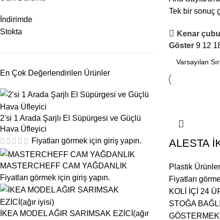
Tek bir sonuç g
İndirimde
Stokta
Kenar çubu
Göster
9
12
1
En Çok Değerlendirilen Ürünler
2'si 1 Arada Şarjlı El Süpürgesi ve Güçlü
Hava Üfleyici
Fiyatları görmek için giriş yapın.
ALESTA İ
MASTERCHEFF CAM YAĞDANLIK
Plastik Ürünler
Fiyatları görmek için giriş yapın.
Fiyatları görme
KOLİ İÇİ 24
STOĞA BAĞLI
İKEA MODEL AĞIR SARIMSAK EZİCİ(ağır
GÖSTERMEK