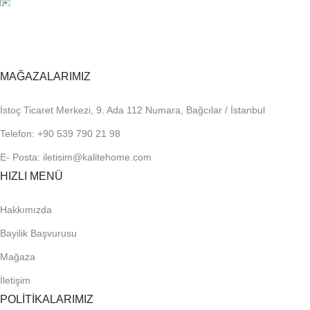
TOPTAN FİYAT
En uygun fiyatlandırma.
MAĞAZALARIMIZ
İstoç Ticaret Merkezi, 9. Ada 112 Numara, Bağcılar / İstanbul
Telefon: +90 539 790 21 98
E- Posta: iletisim@kalitehome.com
HIZLI MENÜ
Hakkımızda
Bayilik Başvurusu
Mağaza
İletişim
POLİTİKALARIMIZ