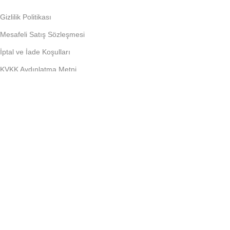
Gizlilik Politikası
Mesafeli Satış Sözleşmesi
İptal ve İade Koşulları
KVKK Aydınlatma Metni
Çerez Politikası
ÇOK YAKINDA:
FIRSATLARDAN HABERDAR OLUN!
Yeni gelen ürünler ve bayilere özel kampanyalardan ilk siz hab
Sosyal Medyada Bizi Takip Et!
Tüm haklar KaliteHome bünyesine aittir.