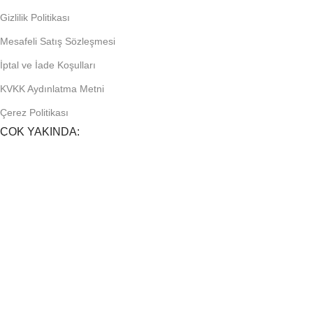
Gizlilik Politikası
Mesafeli Satış Sözleşmesi
İptal ve İade Koşulları
KVKK Aydınlatma Metni
Çerez Politikası
ÇOK YAKINDA:
FIRSATLARDAN HABERDAR OLUN!
Yeni gelen ürünler ve bayilere özel kampanyalardan ilk siz
haberdar olun.
Sosyal Medyada Bizi Takip Et!
Tüm haklar KaliteHome bünyesine aittir.