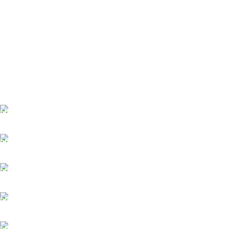
TÜM TÜRKİYEYE SORUNSUZ TESLİM
Ambar gönderimi.
LİSTENİ OLUŞTUR
Güvenle süreci başlat.
7/24 DESTEK
Sorunsuz iletişim.
%100 KALİTE
Kalite Home güvencesiyle.
TOPTAN FİYAT