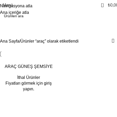
0
Menü
₺
0,0
Navigasyona atla
Ana içeriğe atla
araç
Kategoriler
Ana Sayfa
Ürünler “araç” olarak etiketlendi
ARAÇ GÜNEŞ ŞEMSİYE
İthal Ürünler
Fiyatları görmek için giriş
yapın.