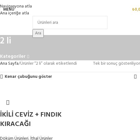
Navigasyona atla
MENÜ
₺
0,
Ana içeriğe atla
Ara
2 li
Kategoriler
Ana Sayfa
Ürünler “2 li” olarak etiketlendi
Tek bir sonuç gösteriliyor
Kenar çubuğunu göster
İKİLİ CEVİZ + FINDIK
KIRACAĞI
Döküm Ürünleri
,
İthal Ürünler