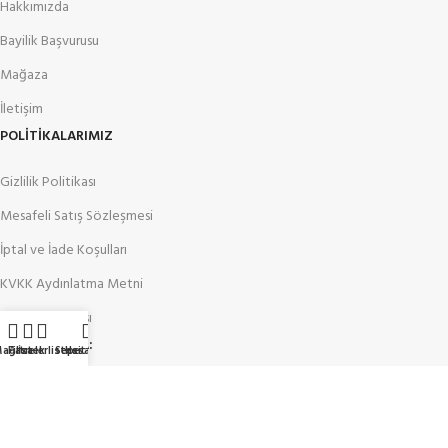
Hakkımızda
Bayilik Başvurusu
Mağaza
İletişim
POLİTİKALARIMIZ
Gizlilik Politikası
Mesafeli Satış Sözleşmesi
İptal ve İade Koşulları
KVKK Aydınlatma Metni
Çerez Politikası
ÇOK YAKINDA:
ağaza
Filtreler
İstek listesi
Sepet
Hesabım
FIRSATLARDAN HABERDAR OLUN!
Yeni gelen ürünler ve bayilere özel kampanyalardan ilk siz haberdar olun.