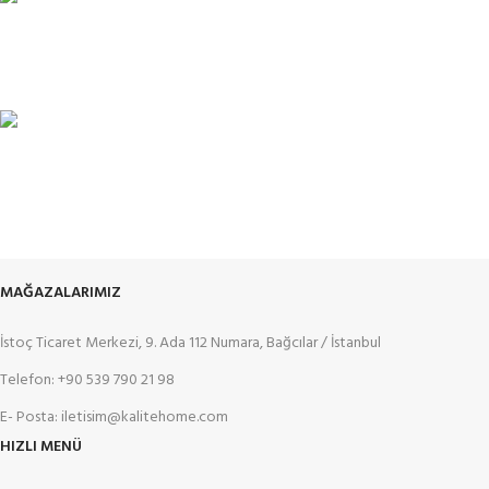
%100 KALİTE
Kalite Home güvencesiyle.
TOPTAN FİYAT
En uygun fiyatlandırma.
MAĞAZALARIMIZ
İstoç Ticaret Merkezi, 9. Ada 112 Numara, Bağcılar / İstanbul
Telefon: +90 539 790 21 98
E- Posta: iletisim@kalitehome.com
HIZLI MENÜ